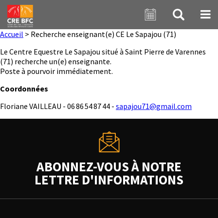
Aller au contenu principal
Accueil
>
Recherche enseignant(e) CE Le Sapajou (71)
Le Centre Equestre Le Sapajou situé à Saint Pierre de Varennes
(71) recherche un(e) enseignante.
Poste à pourvoir immédiatement.
Coordonnées
Floriane VAILLEAU - 06 86 54 87 44 -
sapajou71@gmail.com
ABONNEZ-VOUS À NOTRE
LETTRE D'INFORMATIONS