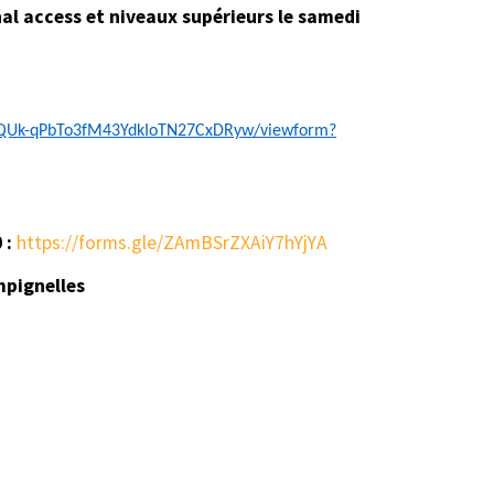
al access et niveaux supérieurs le samedi
doQUk-qPbTo3fM43YdkIoTN27CxDRyw/viewform?
 :
https://forms.gle/ZAmBSrZXAiY7hYjYA
mpignelles