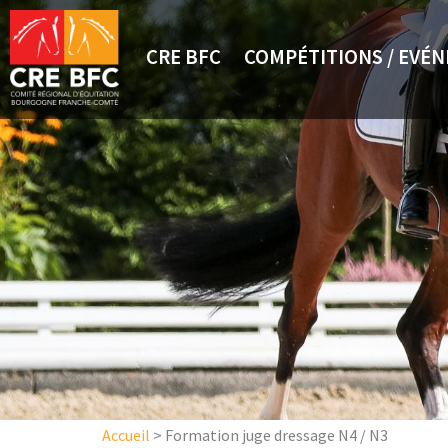
Aller au contenu principal
CRE BFC
COMPÉTITIONS / EVÉ
Accueil
>
Formation juge dressage N4 / N3