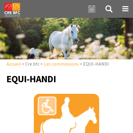
Aller au contenu principal
Accueil
>
Cre bfc
>
Les commissions
>
EQUI-HANDI
EQUI-HANDI